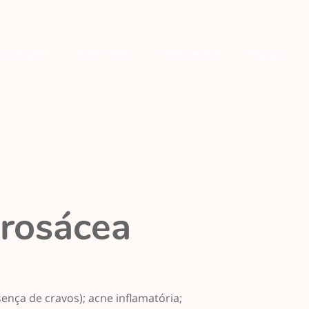
cnologias
Sobre Nós
Tratamentos
Equipe
 rosácea
nça de cravos); acne inflamatória;