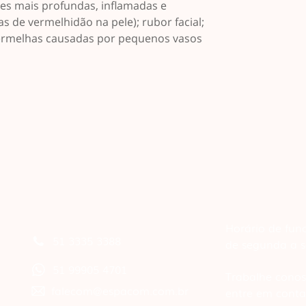
ões mais profundas, inflamadas e
as de vermelhidão na pele); rubor facial;
 vermelhas causadas por pequenos vasos
Horário de fun
51 3335 3388
de segunda a s
51 99905 4701
Trabalhe conos
falecom@espacom.com.br
entre em conta