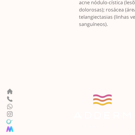
acne nódulo-cística (les
dolorosas); rosácea (áre
telangiectasias (linhas
sanguíneos).