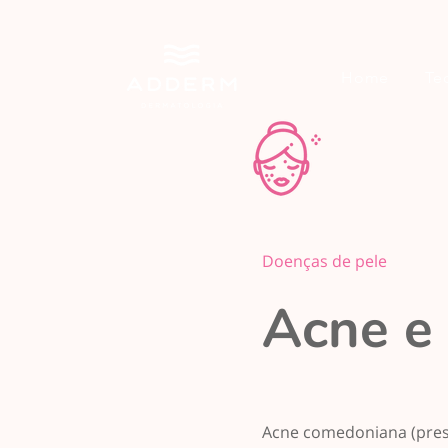
Home
Te
Doenças de pele
Acne e
Acne comedoniana (prese