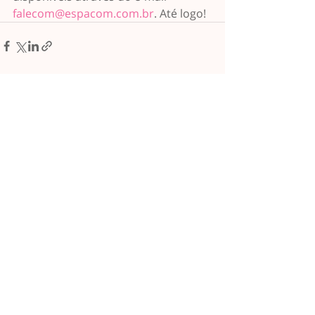
falecom@espacom.com.br
. Até logo!
Posts recentes
Ver tudo