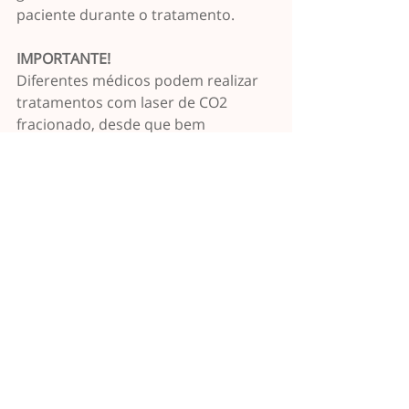
paciente durante o tratamento.
IMPORTANTE!
Diferentes médicos podem realizar 
tratamentos com laser de CO2 
fracionado, desde que bem 
treinados, com destaque para 
dermatologistas e cirurgiões 
plásticos, que têm mais experiência 
no manejo de lesões de pele.
Face
Posts recentes
Ver tudo