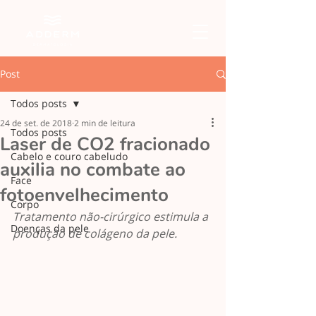
Post
Todos posts
24 de set. de 2018
2 min de leitura
Todos posts
Laser de CO2 fracionado
Cabelo e couro cabeludo
auxilia no combate ao
Face
fotoenvelhecimento
Corpo
Tratamento não-cirúrgico estimula a 
Doenças da pele
produção de colágeno da pele.